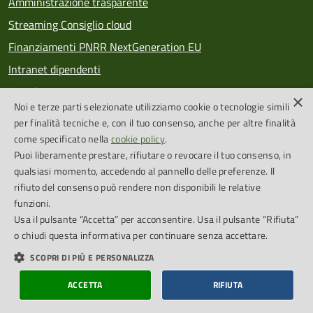
Amministrazione trasparente
Streaming Consiglio cloud
Finanziamenti PNRR NextGeneration EU
Intranet dipendenti
Newsletter
×
Noi e terze parti selezionate utilizziamo cookie o tecnologie simili
PagoPA
per finalità tecniche e, con il tuo consenso, anche per altre finalità
come specificato nella
cookie policy
.
Puoi liberamente prestare, rifiutare o revocare il tuo consenso, in
SEGUICI SU
qualsiasi momento, accedendo al pannello delle preferenze. Il
rifiuto del consenso può rendere non disponibili le relative
Feed RSS
funzioni.
Usa il pulsante “Accetta” per acconsentire. Usa il pulsante “Rifiuta”
o chiudi questa informativa per continuare senza accettare.
Cookie Policy
Credits
SCOPRI DI PIÙ E PERSONALIZZA
Dichiarazione di accessibilità
Obiettivi accessibilità
ACCETTA
RIFIUTA