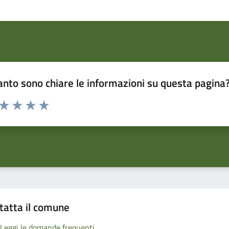
nto sono chiare le informazioni su questa pagina
 da 1 a 5 stelle la pagina
ta 1 stelle su 5
Valuta 2 stelle su 5
Valuta 3 stelle su 5
Valuta 4 stelle su 5
Valuta 5 stelle su 5
tatta il comune
Leggi le domande frequenti