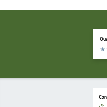
Qua
Valuta
Valu
Con