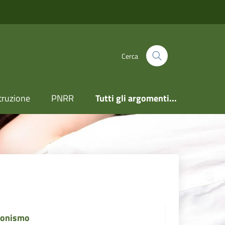
Cerca
truzione
PNRR
Tutti gli argomenti...
zionismo