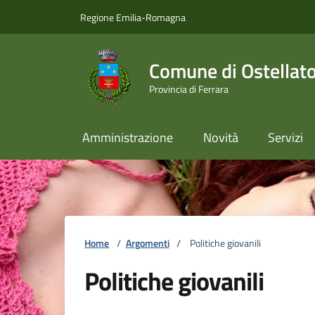
Vai ai contenuti
Vai al footer
Regione Emilia-Romagna
Comune di Ostellat
Provincia di Ferrara
Amministrazione
Novità
Servizi
Home
/
Argomenti
/
Politiche giovanili
Politiche giovanili