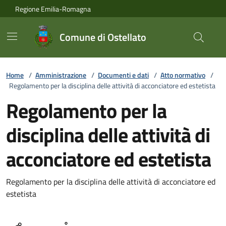
Vai ai contenuti
Vai al footer
Regione Emilia-Romagna
Comune di Ostellato
Home
/
Amministrazione
/
Documenti e dati
/
Atto normativo
/
Regolamento per la disciplina delle attività di acconciatore ed estetista
Regolamento per la
disciplina delle attività di
acconciatore ed estetista
Regolamento per la disciplina delle attività di acconciatore ed
estetista