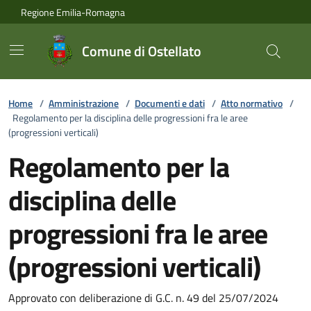
Vai ai contenuti
Vai al footer
Regione Emilia-Romagna
Comune di Ostellato
Home
/
Amministrazione
/
Documenti e dati
/
Atto normativo
/
Regolamento per la disciplina delle progressioni fra le aree
(progressioni verticali)
Regolamento per la
disciplina delle
progressioni fra le aree
(progressioni verticali)
Approvato con deliberazione di G.C. n. 49 del 25/07/2024