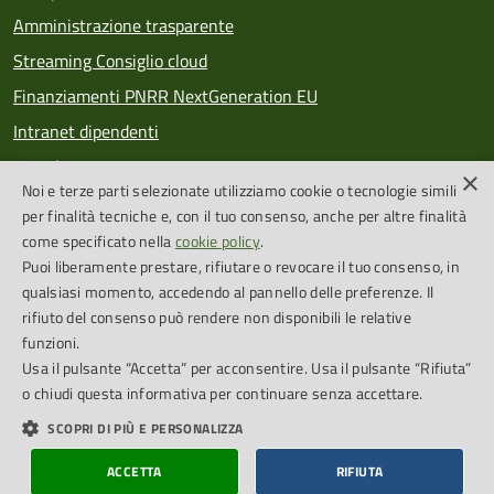
Amministrazione trasparente
Streaming Consiglio cloud
Finanziamenti PNRR NextGeneration EU
Intranet dipendenti
Newsletter
×
Noi e terze parti selezionate utilizziamo cookie o tecnologie simili
PagoPA
per finalità tecniche e, con il tuo consenso, anche per altre finalità
come specificato nella
cookie policy
.
Puoi liberamente prestare, rifiutare o revocare il tuo consenso, in
SEGUICI SU
qualsiasi momento, accedendo al pannello delle preferenze. Il
rifiuto del consenso può rendere non disponibili le relative
Feed RSS
funzioni.
Usa il pulsante “Accetta” per acconsentire. Usa il pulsante “Rifiuta”
o chiudi questa informativa per continuare senza accettare.
Cookie Policy
Credits
SCOPRI DI PIÙ E PERSONALIZZA
Dichiarazione di accessibilità
Obiettivi accessibilità
ACCETTA
RIFIUTA