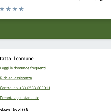
 da 1 a 5 stelle la pagina
ta 1 stelle su 5
Valuta 2 stelle su 5
Valuta 3 stelle su 5
Valuta 4 stelle su 5
Valuta 5 stelle su 5
tatta il comune
Leggi le domande frequenti
Richiedi assistenza
Centralino: +39 0533 683911
Prenota appuntamento
blemi in città