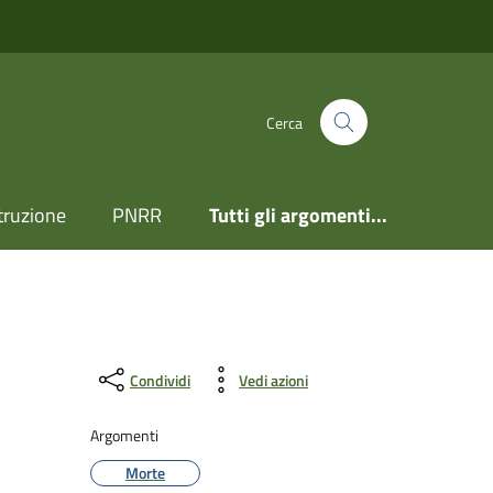
Cerca
truzione
PNRR
Tutti gli argomenti...
Condividi
Vedi azioni
Argomenti
Morte