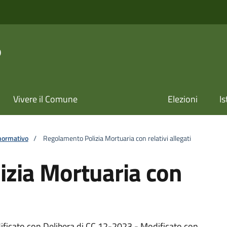
o
Vivere il Comune
Elezioni
Is
normativo
/
Regolamento Polizia Mortuaria con relativi allegati
zia Mortuaria con
ficato con Delibera di CC 12-2023 - Modificato con