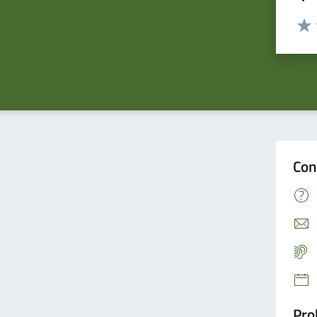
Valuta
Valu
Con
Pro