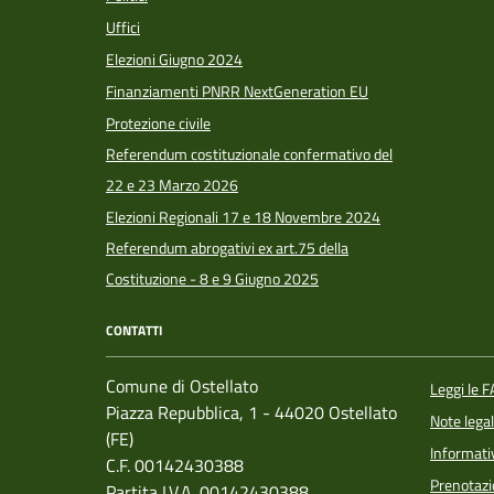
Uffici
Elezioni Giugno 2024
Finanziamenti PNRR NextGeneration EU
Protezione civile
Referendum costituzionale confermativo del
22 e 23 Marzo 2026
Elezioni Regionali 17 e 18 Novembre 2024
Referendum abrogativi ex art.75 della
Costituzione - 8 e 9 Giugno 2025
CONTATTI
Comune di Ostellato
Leggi le 
Piazza Repubblica, 1 - 44020 Ostellato
Note legal
(FE)
Informati
C.F. 00142430388
Prenotaz
Partita I.V.A. 00142430388