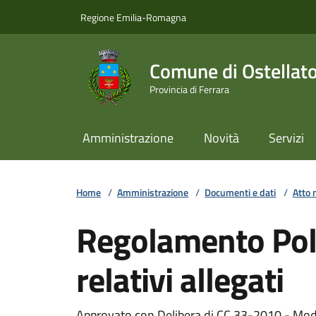
Vai ai contenuti
Vai al footer
Regione Emilia-Romagna
Comune di Ostellat
Provincia di Ferrara
Amministrazione
Novità
Servizi
Home
/
Amministrazione
/
Documenti e dati
/
Atto 
Regolamento Poli
relativi allegati
Approvato con Delibera di CC 33-2010 - Modi