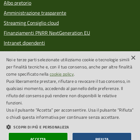
Albo pretorio
Amministrazione trasparente
Streaming Consiglio cloud
Finanziamenti PNRR NextGeneration EU
Intranet dipendenti
Newsletter
×
Noi e terze parti selezionate utilizziamo cookie o tecnologie simili
PagoPA
per finalità tecniche e, con il tuo consenso, anche per altre finalità
come specificato nella
cookie policy
.
Puoi liberamente prestare, rifiutare o revocare il tuo consenso, in
SEGUICI SU
qualsiasi momento, accedendo al pannello delle preferenze. Il
rifiuto del consenso può rendere non disponibili le relative
Feed RSS
funzioni.
Usa il pulsante “Accetta” per acconsentire. Usa il pulsante “Rifiuta”
o chiudi questa informativa per continuare senza accettare.
Cookie Policy
Credits
SCOPRI DI PIÙ E PERSONALIZZA
Dichiarazione di accessibilità
Obiettivi accessibilità
ACCETTA
RIFIUTA