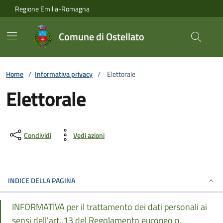
Vai ai contenuti
Vai al footer
Regione Emilia-Romagna
Comune di Ostellato
Home
/
Informativa privacy
/
Elettorale
Elettorale
Condividi
Vedi azioni
INDICE DELLA PAGINA
INFORMATIVA per il trattamento dei dati personali ai
sensi dell'art. 13 del Regolamento europeo n.