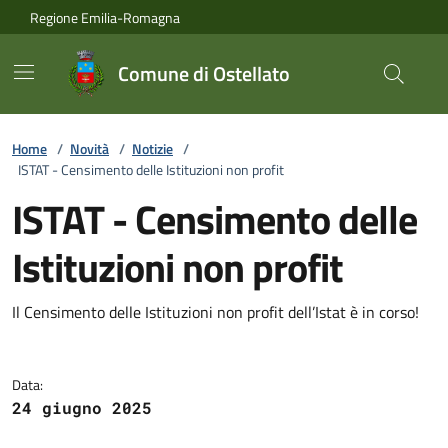
Vai ai contenuti
Vai al footer
Regione Emilia-Romagna
Comune di Ostellato
Home
/
Novità
/
Notizie
/
ISTAT - Censimento delle Istituzioni non profit
ISTAT - Censimento delle
Istituzioni non profit
Dettagli della notizia
Il Censimento delle Istituzioni non profit dell’Istat è in corso!
Data:
24 giugno 2025