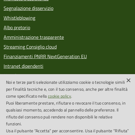
Segnalazione disservizio
Whistleblowing
Albo pretorio
Amministrazione trasparente
Streaming Consiglio cloud
Finanziamenti PNRR NextGeneration EU
Intranet dipendenti
Newsletter
×
Noi e terze parti selezionate utilizziamo cookie o tecnologie simili
PagoPA
per finalità tecniche e, con il tuo consenso, anche per altre finalità
come specificato nella
cookie policy
.
Puoi liberamente prestare, rifiutare o revocare il tuo consenso, in
SEGUICI SU
qualsiasi momento, accedendo al pannello delle preferenze. Il
rifiuto del consenso può rendere non disponibili le relative
Feed RSS
funzioni.
Usa il pulsante “Accetta” per acconsentire. Usa il pulsante “Rifiuta”