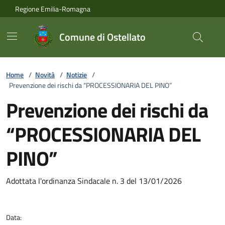
Vai ai contenuti
Vai al footer
Regione Emilia-Romagna
Comune di Ostellato
Home
/
Novità
/
Notizie
/
Prevenzione dei rischi da “PROCESSIONARIA DEL PINO”
Prevenzione dei rischi da
“PROCESSIONARIA DEL
PINO”
Dettagli della notizia
Adottata l'ordinanza Sindacale n. 3 del 13/01/2026
Data: