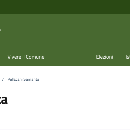
o
Vivere il Comune
Elezioni
Is
/
Pellacani Samanta
ta