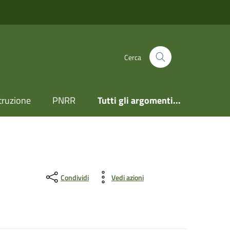
Cerca
truzione
PNRR
Tutti gli argomenti...
Condividi
Vedi azioni