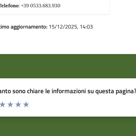
Telefono
: +39 0533.683.930
timo aggiornamento:
15/12/2025, 14:03
nto sono chiare le informazioni su questa pagina
 da 1 a 5 stelle la pagina
ta 1 stelle su 5
Valuta 2 stelle su 5
Valuta 3 stelle su 5
Valuta 4 stelle su 5
Valuta 5 stelle su 5