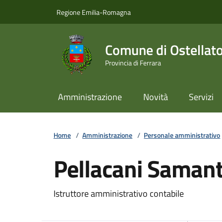
Vai ai contenuti
Vai al footer
Regione Emilia-Romagna
Comune di Ostellat
Provincia di Ferrara
Amministrazione
Novità
Servizi
Home
/
Amministrazione
/
Personale amministrativo
Pellacani Saman
Istruttore amministrativo contabile