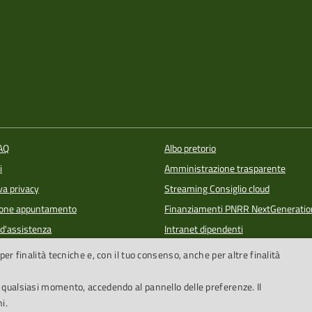
FAQ
Albo pretorio
i
Amministrazione trasparente
va privacy
Streaming Consiglio cloud
ione appuntamento
Finanziamenti PNRR NextGeneratio
 d'assistenza
Intranet dipendenti
one disservizio
Newsletter
per finalità tecniche e, con il tuo consenso, anche per altre finalità
lowing
PagoPA
n qualsiasi momento, accedendo al pannello delle preferenze. Il
i.