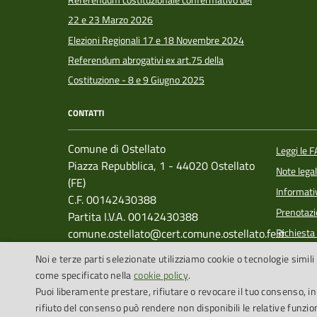
22 e 23 Marzo 2026
Elezioni Regionali 17 e 18 Novembre 2024
Referendum abrogativi ex art.75 della
Costituzione - 8 e 9 Giugno 2025
CONTATTI
Comune di Ostellato
Leggi le 
Piazza Repubblica, 1 - 44020 Ostellato
Note legal
(FE)
Informati
C.F. 00142430388
Prenotaz
Partita I.V.A. 00142430388
comune.ostellato@cert.comune.ostellato.fe.it
Richiesta
Centralino: +39 0533 683911
Segnalazi
Noi e terze parti selezionate utilizziamo cookie o tecnologie simili 
Whistleb
come specificato nella
cookie policy
.
Puoi liberamente prestare, rifiutare o revocare il tuo consenso, i
rifiuto del consenso può rendere non disponibili le relative funzion