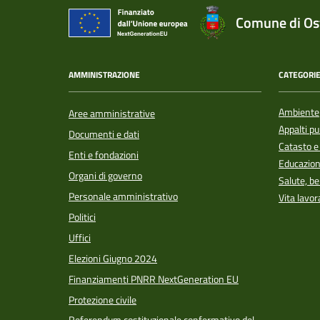
Comune di Ost
AMMINISTRAZIONE
CATEGORIE
Ambiente
Aree amministrative
Appalti pu
Documenti e dati
Catasto e
Enti e fondazioni
Educazion
Organi di governo
Salute, b
Personale amministrativo
Vita lavor
Politici
Uffici
Elezioni Giugno 2024
Finanziamenti PNRR NextGeneration EU
Protezione civile
Referendum costituzionale confermativo del