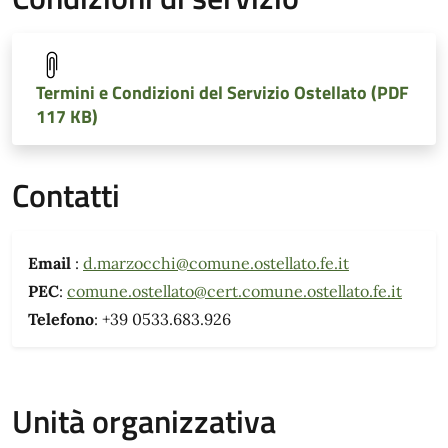
Termini e Condizioni del Servizio Ostellato (PDF
117 KB)
Contatti
Email
:
d.marzocchi@comune.ostellato.fe.it
PEC
:
comune.ostellato@cert.comune.ostellato.fe.it
Telefono
: +39 0533.683.926
Unità organizzativa