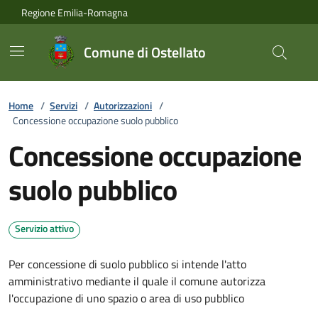
Vai ai contenuti
Vai al footer
Regione Emilia-Romagna
Comune di Ostellato
Home
/
Servizi
/
Autorizzazioni
/
Concessione occupazione suolo pubblico
Concessione occupazione
suolo pubblico
Servizio attivo
Per concessione di suolo pubblico si intende l'atto
amministrativo mediante il quale il comune autorizza
l'occupazione di uno spazio o area di uso pubblico