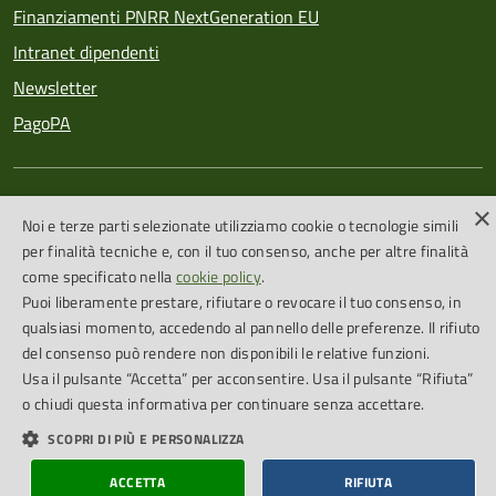
Finanziamenti PNRR NextGeneration EU
Intranet dipendenti
Newsletter
PagoPA
SEGUICI SU
×
Noi e terze parti selezionate utilizziamo cookie o tecnologie simili
Feed RSS
per finalità tecniche e, con il tuo consenso, anche per altre finalità
come specificato nella
cookie policy
.
Puoi liberamente prestare, rifiutare o revocare il tuo consenso, in
qualsiasi momento, accedendo al pannello delle preferenze. Il rifiuto
Cookie Policy
Credits
del consenso può rendere non disponibili le relative funzioni.
Dichiarazione di accessibilità
Usa il pulsante “Accetta” per acconsentire. Usa il pulsante “Rifiuta”
Obiettivi accessibilità
o chiudi questa informativa per continuare senza accettare.
SCOPRI DI PIÙ E PERSONALIZZA
ACCETTA
RIFIUTA