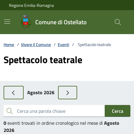
Vai ai contenuti
Vai al footer
Regione Emilia-Romagna
Comune di Ostellato
Home
/
Vivere il Comune
/
Eventi
/
Spettacolo teatrale
Spettacolo teatrale
Agosto 2026
Cerca una parola chiave
Cerca
0
eventi trovati in ordine cronologico nel mese di
Agosto
2026