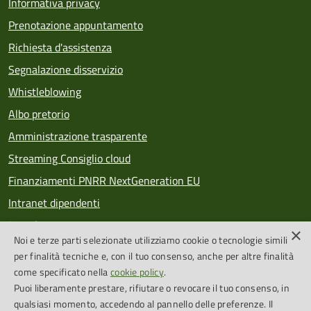
Informativa privacy
Prenotazione appuntamento
Richiesta d'assistenza
Segnalazione disservizio
Whistleblowing
Albo pretorio
Amministrazione trasparente
Streaming Consiglio cloud
Finanziamenti PNRR NextGeneration EU
Intranet dipendenti
Newsletter
×
Noi e terze parti selezionate utilizziamo cookie o tecnologie simili
PagoPA
per finalità tecniche e, con il tuo consenso, anche per altre finalità
come specificato nella
cookie policy
.
Puoi liberamente prestare, rifiutare o revocare il tuo consenso, in
SEGUICI SU
qualsiasi momento, accedendo al pannello delle preferenze. Il