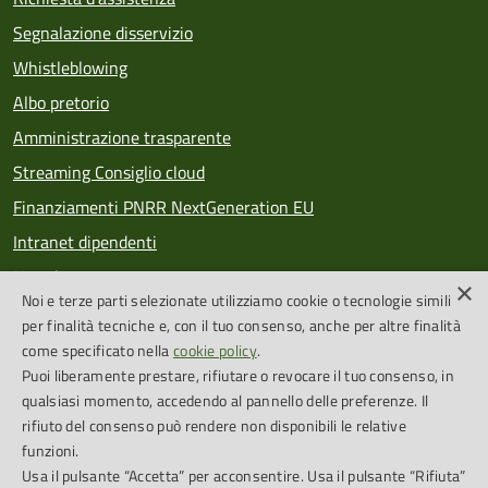
Segnalazione disservizio
Whistleblowing
Albo pretorio
Amministrazione trasparente
Streaming Consiglio cloud
Finanziamenti PNRR NextGeneration EU
Intranet dipendenti
Newsletter
×
Noi e terze parti selezionate utilizziamo cookie o tecnologie simili
PagoPA
per finalità tecniche e, con il tuo consenso, anche per altre finalità
come specificato nella
cookie policy
.
Puoi liberamente prestare, rifiutare o revocare il tuo consenso, in
SEGUICI SU
qualsiasi momento, accedendo al pannello delle preferenze. Il
rifiuto del consenso può rendere non disponibili le relative
Feed RSS
funzioni.
Usa il pulsante “Accetta” per acconsentire. Usa il pulsante “Rifiuta”