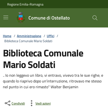
Vai ai contenuti
Vai al footer
Regione Emilia-Romagna
Comune di Ostellato
Home
/
Amministrazione
/
Uffici
/
Biblioteca Comunale Mario Soldati
Biblioteca Comunale
Mario Soldati
.. Io non leggevo un libro, vi entravo, vivevo tra le sue righe; e
quando lo riaprivo dopo un'interruzione, ritrovavo me stesso
nel punto in cui ero rimasto" Walter Benjamin
Condividi
Vedi azioni