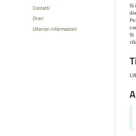
Si
Contatti
di
Orari
Pe
ca
Ulteriori informazioni
Si
ri
T
Uf
A