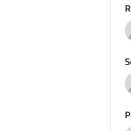
R
S
P