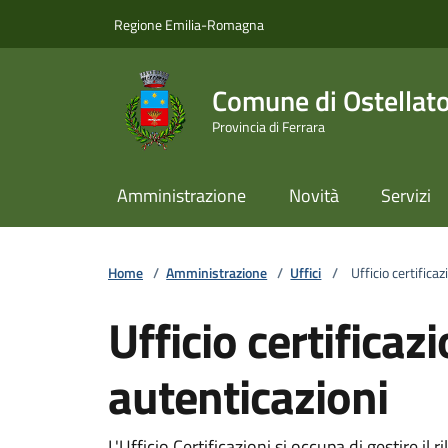
Vai ai contenuti
Vai al footer
Regione Emilia-Romagna
Comune di Ostellat
Provincia di Ferrara
Amministrazione
Novità
Servizi
Home
/
Amministrazione
/
Uffici
/
Ufficio certificazi
Ufficio certificazi
autenticazioni
L'Ufficio Certificazioni si occupa di gestire il r