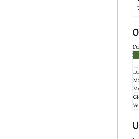
O
L'u
Lu
Ma
Me
Gi
Ve
U