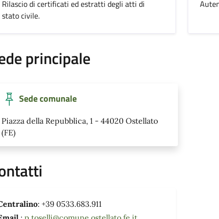
Rilascio di certificati ed estratti degli atti di
Auten
stato civile.
ede principale
Sede comunale
Piazza della Repubblica, 1 - 44020 Ostellato
(FE)
ontatti
Centralino
: +39 0533.683.911
Email
:
p.toselli@comune.ostellato.fe.it