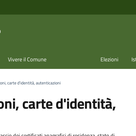
o
Vivere il Comune
Elezioni
Is
oni, carte d'identità, autenticazioni
oni, carte d'identità,
ilascio dei certificati anagrafici di residenza, stato di