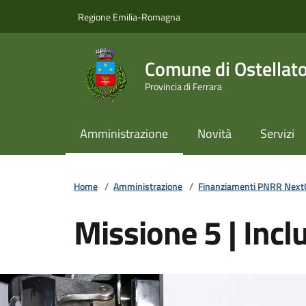
Vai ai contenuti
Vai al footer
Regione Emilia-Romagna
Comune di Ostellat
Provincia di Ferrara
Amministrazione
Novità
Servizi
Home
/
Amministrazione
/
Finanziamenti PNRR Next
Missione 5 | Incl