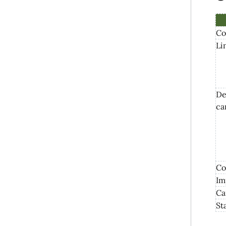
Co
Li
De
ca
Co
Im
Ca
St