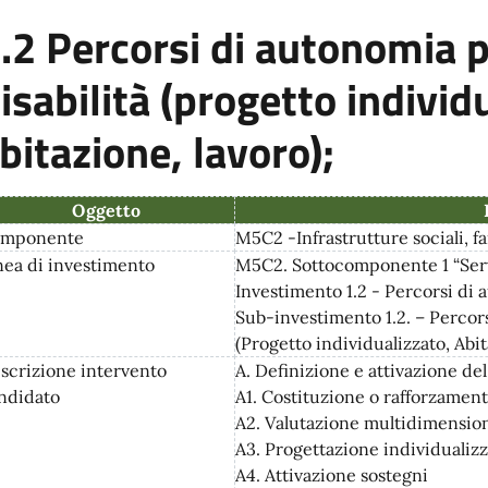
.2 Percorsi di autonomia 
isabilità (progetto individ
bitazione, lavoro);
Oggetto
mponente
M5C2 -Infrastrutture sociali, f
nea di investimento
M5C2. Sottocomponente 1 “Servizi
Investimento 1.2 - Percorsi di 
Sub-investimento 1.2. – Percor
(Progetto individualizzato, Abi
scrizione intervento
A. Definizione e attivazione de
ndidato
A1. Costituzione o rafforzamen
A2. Valutazione multidimensio
A3. Progettazione individualizz
A4. Attivazione sostegni