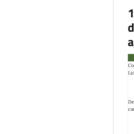
1
d
a
Co
Li
De
ca