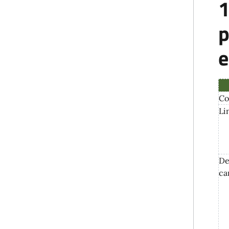
1
p
e
Co
Li
De
ca