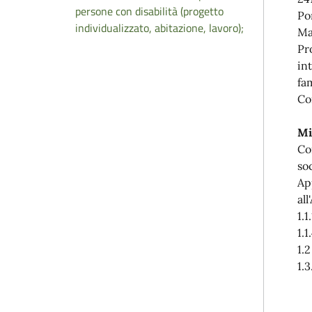
persone con disabilità (progetto
Po
individualizzato, abitazione, lavoro);
Man
Pr
in
fa
Co
Mi
Co
so
Ap
al
1.
1.
1.
1.