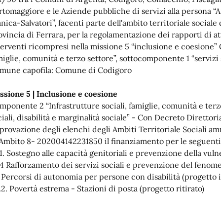
rtomaggiore e le Aziende pubbliche di servizi alla persona “
ica-Salvatori”, facenti parte dell'ambito territoriale sociale d
ovincia di Ferrara, per la regolamentazione dei rapporti di a
terventi ricompresi nella missione 5 “inclusione e coesione” 
miglie, comunità e terzo settore”, sottocomponente 1 “servizi so
mune capofila: Comune di Codigoro
ssione 5 | Inclusione e coesione
mponente 2 “Infrastrutture sociali, famiglie, comunità e terz
ciali, disabilità e marginalità sociale” - Con Decreto Diretto
provazione degli elenchi degli Ambiti Territoriale Sociali am
l'Ambito 8- 202004142231850 il finanziamento per le seguenti 
1.1. Sostegno alle capacità genitoriali e prevenzione della vuln
1.4 Rafforzamento dei servizi sociali e prevenzione del fenomen
2 Percorsi di autonomia per persone con disabilità (progetto i
3.2. Povertà estrema - Stazioni di posta (progetto ritirato)