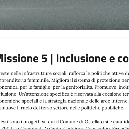
issione 5 | Inclusione e c
este nelle infrastrutture sociali, rafforza le politiche attive d
imprenditoria femminile. Migliora il sistema di protezione per l
onomica, per le famiglie, per la genitorialità. Promuove, inoltr
clusione. Un'attenzione specifica è riservata alla coesione ter
onomiche speciali e la strategia nazionale delle aree interne. 
omuove il ruolo del terzo settore nelle politiche pubbliche.
esti sono i progetti su cui il Comune di Ostellato si è cand
1/90 tra i Comuni di Argenta, Codigoro, Comacchio, Fiscaglia