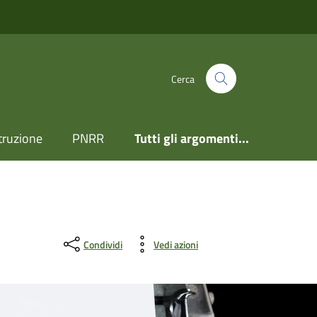
Cerca
truzione
PNRR
Tutti gli argomenti...
Condividi
Vedi azioni