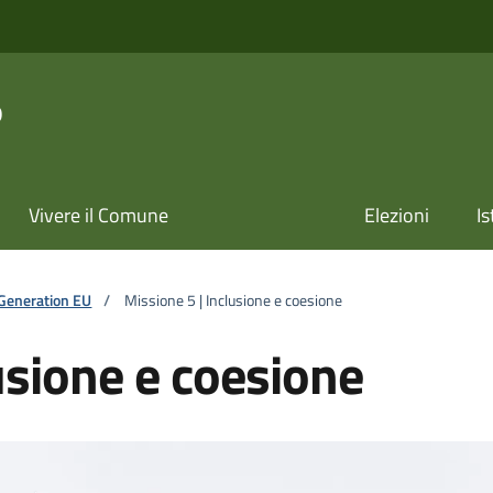
o
Vivere il Comune
Elezioni
Is
Generation EU
/
Missione 5 | Inclusione e coesione
usione e coesione