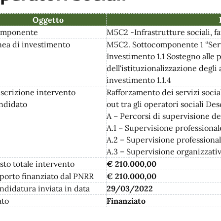
Oggetto
mponente
M5C2 -Infrastrutture sociali, f
nea di investimento
M5C2. Sottocomponente 1 “Servizi
Investimento 1.1 Sostegno alle 
dell'istituzionalizzazione degli
investimento 1.1.4
scrizione intervento
Rafforzamento dei servizi soci
ndidato
out tra gli operatori sociali D
A – Percorsi di supervisione del
A.1 – Supervisione professiona
A.2 – Supervisione professional
A.3 – Supervisione organizzati
sto totale intervento
€ 210.000,00
porto finanziato dal PNRR
€ 210.000,00
ndidatura inviata in data
29/03/2022
ato
Finanziato