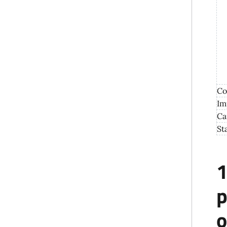
Co
Im
Ca
St
1
p
o