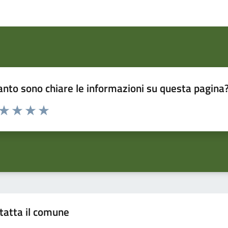
nto sono chiare le informazioni su questa pagina
 da 1 a 5 stelle la pagina
ta 1 stelle su 5
Valuta 2 stelle su 5
Valuta 3 stelle su 5
Valuta 4 stelle su 5
Valuta 5 stelle su 5
tatta il comune