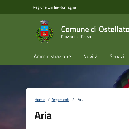
Vai ai contenuti
Vai al footer
Regione Emilia-Romagna
Comune di Ostellat
Provincia di Ferrara
Amministrazione
Novità
Servizi
Home
/
Argomenti
/
Aria
Aria