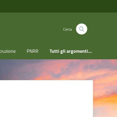
Cerca
truzione
PNRR
Tutti gli argomenti...