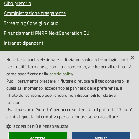
Albo pretorio
Amministrazione trasparente
Streaming Consiglio cloud
Finanziamenti PNRR NextGeneration EU
Intranet dipendenti
Newsletter
×
Noi e terze parti selezionate utilizziamo cookie o tecnologie simili
PagoPA
per finalità tecniche e, con il tuo consenso, anche per altre finalità
come specificato nella
cookie policy
.
Puoi liberamente prestare, rifiutare o revocare il tuo consenso, in
SEGUICI SU
qualsiasi momento, accedendo al pannello delle preferenze. Il
rifiuto del consenso può rendere non disponibili le relative
Feed RSS
funzioni.
Usa il pulsante “Accetta” per acconsentire. Usa il pulsante “Rifiuta”
o chiudi questa informativa per continuare senza accettare.
Cookie Policy
Credits
SCOPRI DI PIÙ E PERSONALIZZA
Dichiarazione di accessibilità
Obiettivi accessibilità
ACCETTA
RIFIUTA