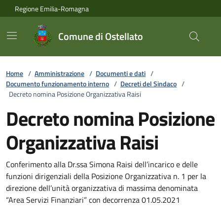
Vai ai contenuti
Vai al footer
Regione Emilia-Romagna
Comune di Ostellato
Home
/
Amministrazione
/
Documenti e dati
/
Documento funzionamento interno
/
Decreti del Sindaco
/
Decreto nomina Posizione Organizzativa Raisi
Decreto nomina Posizione
Organizzativa Raisi
Conferimento alla Dr.ssa Simona Raisi dell’incarico e delle
funzioni dirigenziali della Posizione Organizzativa n. 1 per la
direzione dell’unità organizzativa di massima denominata
“Area Servizi Finanziari” con decorrenza 01.05.2021