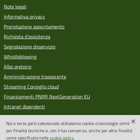
Note legali
Informativa privacy
Prenotazione appuntamento
Richiesta d'assistenza
Segnalazione disservizio
Whistleblowing
Albo pretorio
Amministrazione trasparente
Streaming Consiglio cloud
Finanziamenti PNRR NextGeneration EU
Intranet dipendenti
Newsletter
×
Noi e terze parti selezionate utilizziamo cookie o tecnologie simili
PagoPA
per finalità tecniche e, con il tuo consenso, anche per altre finalità
come specificato nella
cookie policy
.