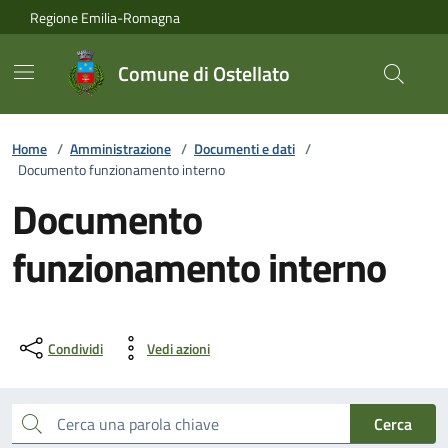
Vai ai contenuti
Vai al footer
Regione Emilia-Romagna
Comune di Ostellato
Home
/
Amministrazione
/
Documenti e dati
/
Documento funzionamento interno
Documento
funzionamento interno
Condividi
Vedi azioni
Cerca una parola chiave
Cerca