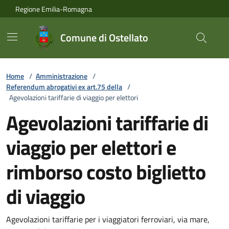
Vai ai contenuti
Vai al footer
Regione Emilia-Romagna
Comune di Ostellato
Home
/
Amministrazione
/
Referendum abrogativi ex art.75 della
/
Agevolazioni tariffarie di viaggio per elettori
Agevolazioni tariffarie di
viaggio per elettori e
rimborso costo biglietto
di viaggio
Agevolazioni tariffarie per i viaggiatori ferroviari, via mare,