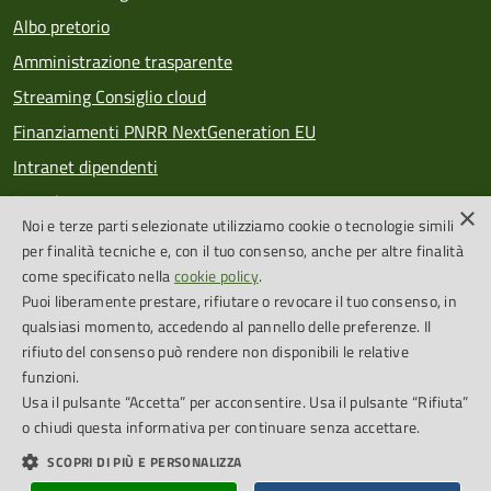
Albo pretorio
Amministrazione trasparente
Streaming Consiglio cloud
Finanziamenti PNRR NextGeneration EU
Intranet dipendenti
Newsletter
×
Noi e terze parti selezionate utilizziamo cookie o tecnologie simili
PagoPA
per finalità tecniche e, con il tuo consenso, anche per altre finalità
come specificato nella
cookie policy
.
Puoi liberamente prestare, rifiutare o revocare il tuo consenso, in
SEGUICI SU
qualsiasi momento, accedendo al pannello delle preferenze. Il
rifiuto del consenso può rendere non disponibili le relative
Feed RSS
funzioni.
Usa il pulsante “Accetta” per acconsentire. Usa il pulsante “Rifiuta”
o chiudi questa informativa per continuare senza accettare.
Cookie Policy
Credits
SCOPRI DI PIÙ E PERSONALIZZA
Dichiarazione di accessibilità