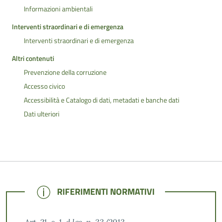
Informazioni ambientali
Interventi straordinari e di emergenza
Interventi straordinari e di emergenza
Altri contenuti
Prevenzione della corruzione
Accesso civico
Accessibilità e Catalogo di dati, metadati e banche dati
Dati ulteriori
NOTE
RIFERIMENTI NORMATIVI
Art. 21, c. 1, d.lgs. n. 33/2013