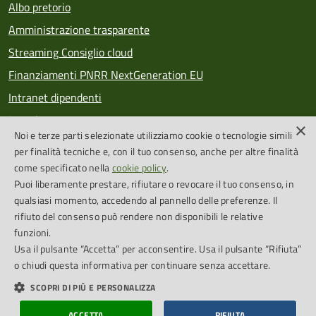
Albo pretorio
Amministrazione trasparente
Streaming Consiglio cloud
Finanziamenti PNRR NextGeneration EU
Intranet dipendenti
Newsletter
×
Noi e terze parti selezionate utilizziamo cookie o tecnologie simili
PagoPA
per finalità tecniche e, con il tuo consenso, anche per altre finalità
come specificato nella
cookie policy
.
Puoi liberamente prestare, rifiutare o revocare il tuo consenso, in
SEGUICI SU
qualsiasi momento, accedendo al pannello delle preferenze. Il
rifiuto del consenso può rendere non disponibili le relative
Feed RSS
funzioni.
Usa il pulsante “Accetta” per acconsentire. Usa il pulsante “Rifiuta”
o chiudi questa informativa per continuare senza accettare.
Cookie Policy
Credits
SCOPRI DI PIÙ E PERSONALIZZA
Dichiarazione di accessibilità
Obiettivi accessibilità
ACCETTA
RIFIUTA