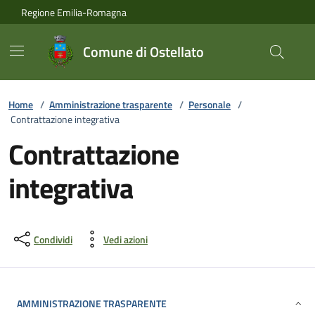
Vai ai contenuti
Vai al footer
Regione Emilia-Romagna
Comune di Ostellato
Home
/
Amministrazione trasparente
/
Personale
/
Contrattazione integrativa
Contrattazione
integrativa
Condividi
Vedi azioni
AMMINISTRAZIONE TRASPARENTE