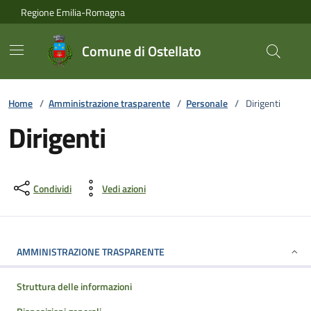
Vai ai contenuti
Vai al footer
Regione Emilia-Romagna
Comune di Ostellato
Home
/
Amministrazione trasparente
/
Personale
/
Dirigenti
Dirigenti
Condividi
Vedi azioni
AMMINISTRAZIONE TRASPARENTE
Struttura delle informazioni