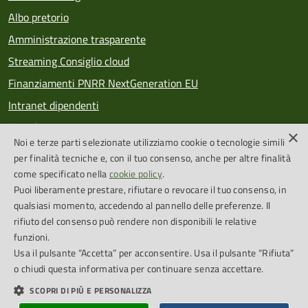
Albo pretorio
Amministrazione trasparente
Streaming Consiglio cloud
Finanziamenti PNRR NextGeneration EU
Intranet dipendenti
Newsletter
×
Noi e terze parti selezionate utilizziamo cookie o tecnologie simili
PagoPA
per finalità tecniche e, con il tuo consenso, anche per altre finalità
come specificato nella
cookie policy
.
Puoi liberamente prestare, rifiutare o revocare il tuo consenso, in
SEGUICI SU
qualsiasi momento, accedendo al pannello delle preferenze. Il
rifiuto del consenso può rendere non disponibili le relative
Feed RSS
funzioni.
Usa il pulsante “Accetta” per acconsentire. Usa il pulsante “Rifiuta”
o chiudi questa informativa per continuare senza accettare.
Cookie Policy
Credits
SCOPRI DI PIÙ E PERSONALIZZA
Dichiarazione di accessibilità