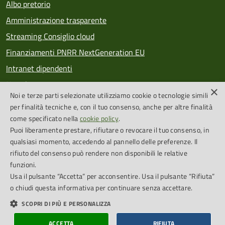
Albo pretorio
Amministrazione trasparente
Streaming Consiglio cloud
Finanziamenti PNRR NextGeneration EU
Intranet dipendenti
Newsletter
×
Noi e terze parti selezionate utilizziamo cookie o tecnologie simili
PagoPA
per finalità tecniche e, con il tuo consenso, anche per altre finalità
come specificato nella
cookie policy
.
Puoi liberamente prestare, rifiutare o revocare il tuo consenso, in
SEGUICI SU
qualsiasi momento, accedendo al pannello delle preferenze. Il
rifiuto del consenso può rendere non disponibili le relative
Feed RSS
funzioni.
Usa il pulsante “Accetta” per acconsentire. Usa il pulsante “Rifiuta”
o chiudi questa informativa per continuare senza accettare.
Cookie Policy
Credits
SCOPRI DI PIÙ E PERSONALIZZA
Dichiarazione di accessibilità
Obiettivi accessibilità
ACCETTA
RIFIUTA