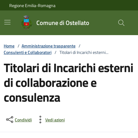
Vai ai contenuti
Vai al footer
Regione Emilia-Romagna
Comune di Ostellato
Home
/
Amministrazione trasparente
/
Consulenti e Collaboratori
/
Titolari di Incarichi esterni...
Titolari di Incarichi esterni
di collaborazione e
consulenza
Condividi
Vedi azioni