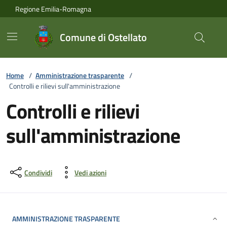
Vai ai contenuti
Vai al footer
Regione Emilia-Romagna
Comune di Ostellato
Home
/
Amministrazione trasparente
/
Controlli e rilievi sull'amministrazione
Controlli e rilievi
sull'amministrazione
Condividi
Vedi azioni
AMMINISTRAZIONE TRASPARENTE