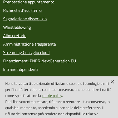
Prenotazione appuntamento
Richiesta d'assistenza
Segnalazione disservizio
Whistleblowing
Albo pretorio
Amministrazione trasparente
Streaming Consiglio cloud
Finanziamenti PNRR NextGeneration EU
Intranet dipendenti
Newsletter
×
Noi e terze parti selezionate utilizziamo cookie o tecnologie simili
PagoPA
per finalità tecniche e, con il tuo consenso, anche per altre finalità
come specificato nella
cookie policy
.
Puoi liberamente prestare, rifiutare o revocare il tuo consenso, in
SEGUICI SU
qualsiasi momento, accedendo al pannello delle preferenze. Il
rifiuto del consenso può rendere non disponibili le relative
Feed RSS